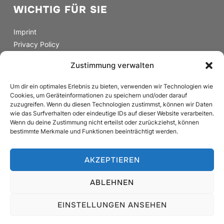
WICHTIG FÜR SIE
Imprint
Privacy Policy
Cookie Directive (EU)
Zustimmung verwalten
SOCIAL MEDIA
Um dir ein optimales Erlebnis zu bieten, verwenden wir Technologien wie
Cookies, um Geräteinformationen zu speichern und/oder darauf
zuzugreifen. Wenn du diesen Technologien zustimmst, können wir Daten
facebook
instagram
wie das Surfverhalten oder eindeutige IDs auf dieser Website verarbeiten.
Wenn du deine Zustimmung nicht erteilst oder zurückziehst, können
bestimmte Merkmale und Funktionen beeinträchtigt werden.
AKZEPTIEREN
Copyright © 2026 Almrausch
ABLEHNEN
Designed by
WPZOOM
EINSTELLUNGEN ANSEHEN
English
Deutsch